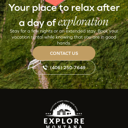
Your place to relax after
exploration
a day of
Stay for a few nights or an extended stay. Book your
vacation rental while knowing that you are in good
hands.
CONTACT US
(406) 250-7649